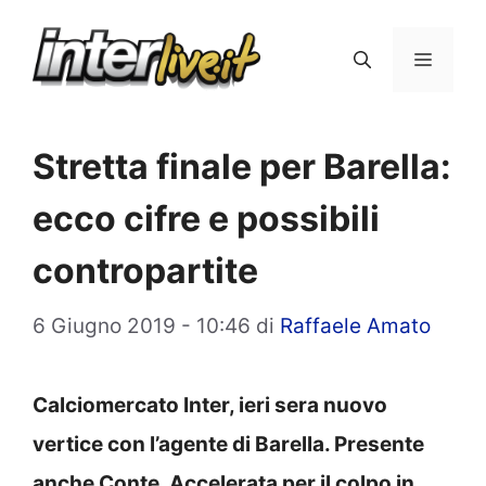
Vai
al
Menu
contenuto
Stretta finale per Barella:
ecco cifre e possibili
contropartite
6 Giugno 2019 - 10:46
di
Raffaele Amato
Calciomercato Inter, ieri sera nuovo
vertice con l’agente di Barella. Presente
anche Conte. Accelerata per il colpo in