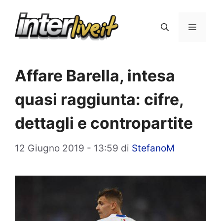
Vai
al
Menu
contenuto
Affare Barella, intesa
quasi raggiunta: cifre,
dettagli e contropartite
12 Giugno 2019 - 13:59
di
StefanoM