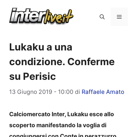
Vai
al
Menu
contenuto
Lukaku a una
condizione. Conferme
su Perisic
13 Giugno 2019 - 10:00
di
Raffaele Amato
Calciomercato Inter, Lukaku esce allo
scoperto manifestando la voglia di
congiungersi con Conte in nerazzurro.