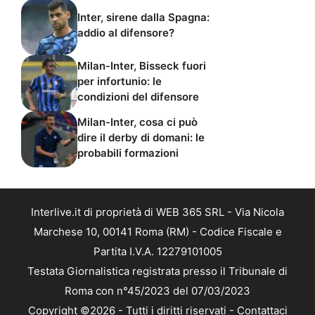
Inter, sirene dalla Spagna:
addio al difensore?
Milan-Inter, Bisseck fuori
per infortunio: le
condizioni del difensore
Milan-Inter, cosa ci può
dire il derby di domani: le
probabili formazioni
Interlive.it di proprietà di WEB 365 SRL - Via Nicola
Marchese 10, 00141 Roma (RM) - Codice Fiscale e
Partita I.V.A. 12279101005
Testata Giornalistica registrata presso il Tribunale di
Roma con n°45/2023 del 07/03/2023
Copyright ©2026 - Tutti i diritti riservati -
Contattaci