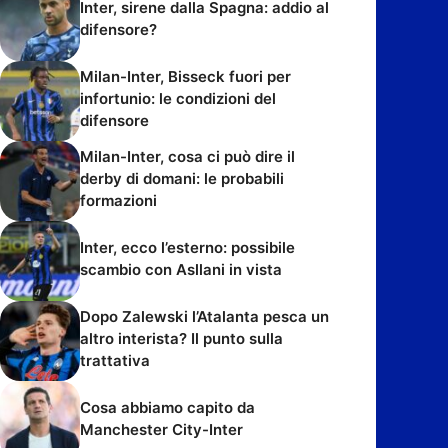
Inter, sirene dalla Spagna: addio al
difensore?
Milan-Inter, Bisseck fuori per
infortunio: le condizioni del
difensore
Milan-Inter, cosa ci può dire il
derby di domani: le probabili
formazioni
Inter, ecco l’esterno: possibile
scambio con Asllani in vista
Dopo Zalewski l’Atalanta pesca un
altro interista? Il punto sulla
trattativa
Cosa abbiamo capito da
Manchester City-Inter