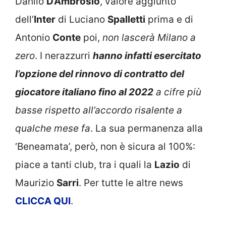
Danilo
D’Ambrosio
, valore aggiunto
dell’
Inter
di Luciano
Spalletti
prima e di
Antonio
Conte
poi,
non lascerà Milano a
zero
. I nerazzurri
hanno infatti esercitato
l’opzione del rinnovo di contratto del
giocatore italiano fino al 2022
a cifre più
basse rispetto all’accordo risalente a
qualche mese fa
. La sua permanenza alla
‘Beneamata’, però, non è sicura al 100%:
piace a tanti club, tra i quali la
Lazio
di
Maurizio
Sarri
. Per tutte le altre news
CLICCA QUI
.