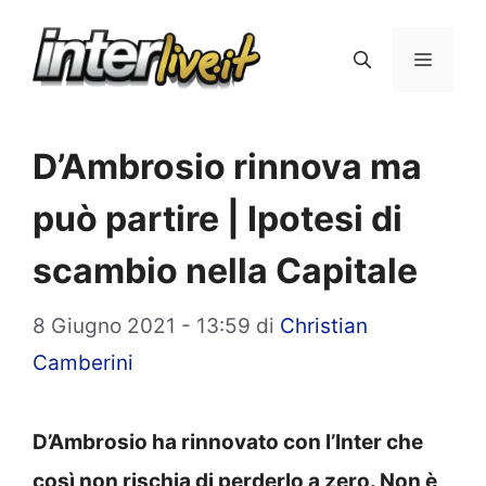
Vai
al
Menu
contenuto
D’Ambrosio rinnova ma
può partire | Ipotesi di
scambio nella Capitale
8 Giugno 2021 - 13:59
di
Christian
Camberini
D’Ambrosio ha rinnovato con l’Inter che
così non rischia di perderlo a zero. Non è