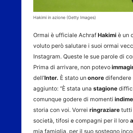
Hakimi in azione (Getty Images)
Ormai è ufficiale Achraf
Hakimi
è un c
voluto però salutare i suoi ormai vecc
Instagram. Queste le sue parole di c
Prima di arrivare, non potevo
immagi
dell’
Inter.
È stato un
onore
difendere q
aggiunto: “È stata una
stagione
diffic
comunque godere di momenti
indimen
storia con voi. Vorrei
ringraziare
tutti
società, tifosi e compagni per il loro
a
mia famiglia, per il suo sostegno inco