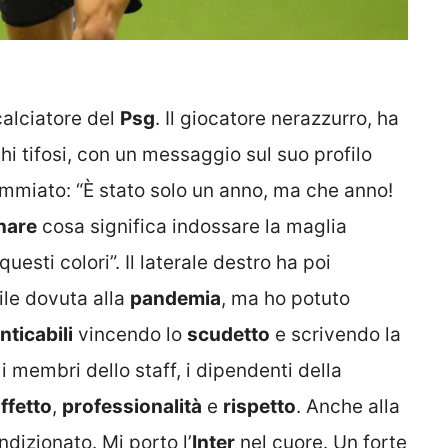
alciatore del
Psg
. Il giocatore nerazzurro, ha
hi tifosi, con un messaggio sul suo profilo
ommiato: “È stato solo un anno, ma che anno!
nare
cosa significa indossare la maglia
uesti colori”. Il laterale destro ha poi
ile dovuta alla
pandemia
, ma ho potuto
ticabili
vincendo lo
scudetto
e scrivendo la
 i membri dello staff, i dipendenti della
ffetto
,
professionalità
e
rispetto
. Anche alla
ndizionato. Mi porto l’
Inter
nel cuore. Un forte