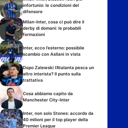
infortunio: le condizioni del
difensore
Milan-Inter, cosa ci può dire il
derby di domani: le probabili
formazioni
Inter, ecco l’esterno: possibile
scambio con Asllani in vista
Dopo Zalewski l’Atalanta pesca un
altro interista? Il punto sulla
trattativa
Cosa abbiamo capito da
Manchester City-Inter
Inter, non solo Stones: accordo da
40 milioni per il top player della
Premier League