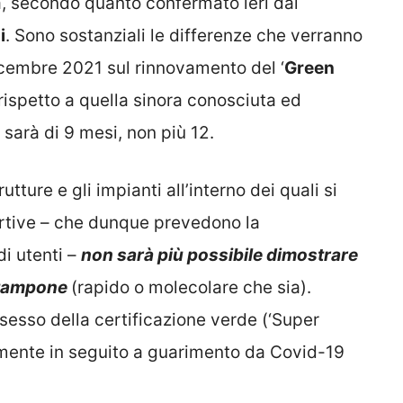
a, secondo quanto confermato ieri dal
i
. Sono sostanziali le differenze che verranno
icembre 2021 sul rinnovamento del ‘
Green
 rispetto a quella sinora conosciuta ed
à sarà di 9 mesi, non più 12.
tture e gli impianti all’interno dei quali si
rtive – che dunque prevedono la
i utenti –
non sarà più possibile dimostrare
e tampone
(rapido o molecolare che sia).
ssesso della certificazione verde (‘Super
vamente in seguito a guarimento da Covid-19