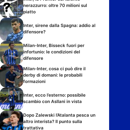
nerazzurro: oltre 70 milioni sul
piatto
Inter, sirene dalla Spagna: addio al
difensore?
Milan-Inter, Bisseck fuori per
infortunio: le condizioni del
difensore
Milan-Inter, cosa ci può dire il
derby di domani: le probabili
formazioni
Inter, ecco l’esterno: possibile
scambio con Asllani in vista
Dopo Zalewski l’Atalanta pesca un
altro interista? Il punto sulla
trattativa