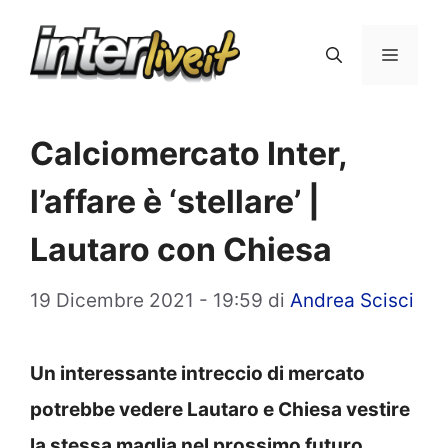
Vai
al
Menu
contenuto
Calciomercato Inter,
l’affare è ‘stellare’ |
Lautaro con Chiesa
19 Dicembre 2021 - 19:59
di
Andrea Scisci
Un interessante intreccio di mercato
potrebbe vedere Lautaro e Chiesa vestire
la stessa maglia nel prossimo futuro