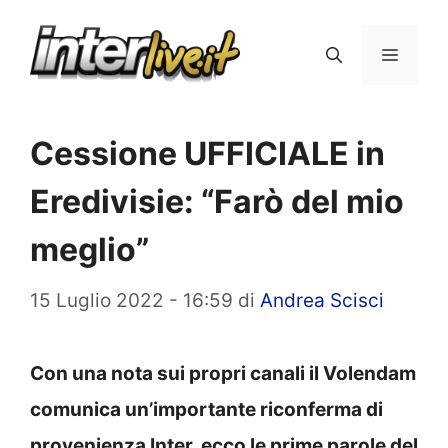
Vai
al
Menu
contenuto
Cessione UFFICIALE in
Eredivisie: “Farò del mio
meglio”
15 Luglio 2022 - 16:59
di
Andrea Scisci
Con una nota sui propri canali il Volendam
comunica un’importante riconferma di
provenienza Inter, ecco le prime parole del