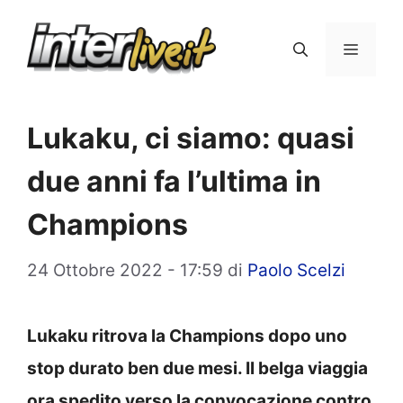
Vai
al
Menu
contenuto
Lukaku, ci siamo: quasi
due anni fa l’ultima in
Champions
24 Ottobre 2022 - 17:59
di
Paolo Scelzi
Lukaku ritrova la Champions dopo uno
stop durato ben due mesi. Il belga viaggia
ora spedito verso la convocazione contro