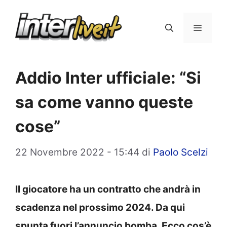
Vai
al
Menu
contenuto
Addio Inter ufficiale: “Si
sa come vanno queste
cose”
22 Novembre 2022 - 15:44
di
Paolo Scelzi
Il giocatore ha un contratto che andrà in
scadenza nel prossimo 2024. Da qui
spunta fuori l’annuncio bomba. Ecco cos’è