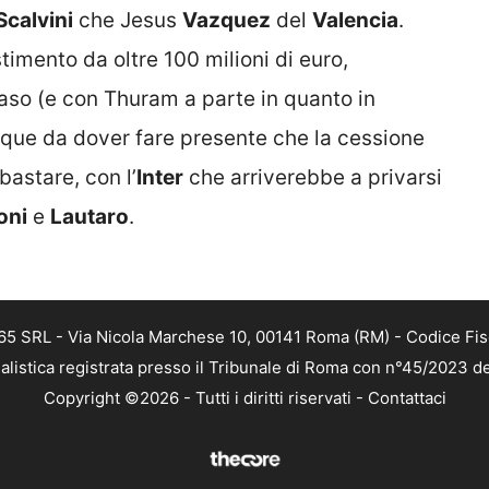
Scalvini
che Jesus
Vazquez
del
Valencia
.
timento da oltre 100 milioni di euro,
caso (e con Thuram a parte in quanto in
que da dover fare presente che la cessione
astare, con l’
Inter
che arriverebbe a privarsi
oni
e
Lautaro
.
 365 SRL - Via Nicola Marchese 10, 00141 Roma (RM) - Codice Fis
alistica registrata presso il Tribunale di Roma con n°45/2023 
Copyright ©2026 - Tutti i diritti riservati -
Contattaci