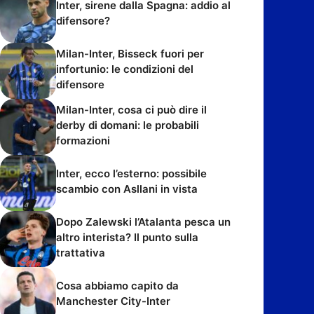
Inter, sirene dalla Spagna: addio al
difensore?
Milan-Inter, Bisseck fuori per
infortunio: le condizioni del
difensore
Milan-Inter, cosa ci può dire il
derby di domani: le probabili
formazioni
Inter, ecco l’esterno: possibile
scambio con Asllani in vista
Dopo Zalewski l’Atalanta pesca un
altro interista? Il punto sulla
trattativa
Cosa abbiamo capito da
Manchester City-Inter