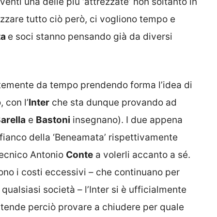
iventi una delle più ‘attrezzate’ non soltanto in
lizzare tutto ciò però, ci vogliono tempo e
ta
e soci stanno pensando già da diversi
antemente da tempo prendendo forma l’idea di
 con l’
Inter
che sta dunque provando ad
arella
e
Bastoni
insegnano). I due appena
l fianco della ‘Beneamata’ rispettivamente
 tecnico Antonio
Conte
a volerli accanto a sé.
sono i costi eccessivi – che continuano per
alsiasi società – l’Inter si è ufficialmente
ntende perciò provare a chiudere per quale