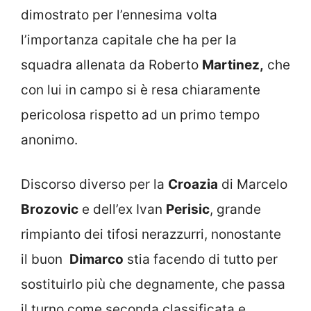
dimostrato per l’ennesima volta
l’importanza capitale che ha per la
squadra allenata da Roberto
Martinez,
che
con lui in campo si è resa chiaramente
pericolosa rispetto ad un primo tempo
anonimo.
Discorso diverso per la
Croazia
di Marcelo
Brozovic
e dell’ex Ivan
Perisic
, grande
rimpianto dei tifosi nerazzurri, nonostante
il buon
Dimarco
stia facendo di tutto per
sostituirlo più che degnamente, che passa
il turno come seconda classificata e