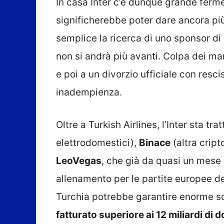
In casa Inter c’è dunque grande ferme
significherebbe poter dare ancora più 
semplice la ricerca di uno sponsor di l
non si andrà più avanti. Colpa dei m
e poi a un divorzio ufficiale con resci
inadempienza.
Oltre a Turkish Airlines, l’Inter sta t
elettrodomestici),
Binace
(altra cript
LeoVegas
, che già da quasi un mese
allenamento per le partite europee d
Turchia potrebbe garantire enorme soli
fatturato superiore ai 12 miliardi di do