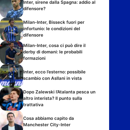
Inter, sirene dalla Spagna: addio al
difensore?
Milan-Inter, Bisseck fuori per
infortunio: le condizioni del
difensore
Milan-Inter, cosa ci può dire il
derby di domani: le probabili
formazioni
Inter, ecco l’esterno: possibile
scambio con Asllani in vista
Dopo Zalewski l’Atalanta pesca un
altro interista? Il punto sulla
trattativa
Cosa abbiamo capito da
Manchester City-Inter