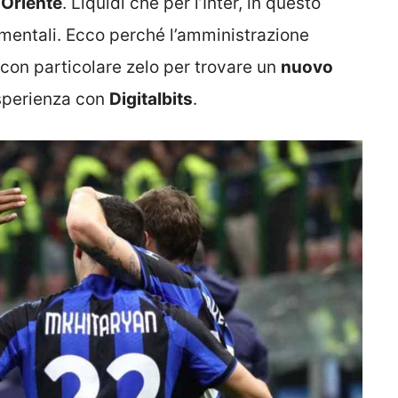
Oriente
. Liquidi che per l’Inter, in questo
amentali. Ecco perché l’amministrazione
con particolare zelo per trovare un
nuovo
sperienza con
Digitalbits
.