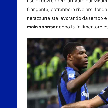
I soldi dovrebbero arrivare dal
Medio 
frangente, potrebbero rivelarsi fond
nerazzurra sta lavorando da tempo e 
main sponsor
dopo la fallimentare e