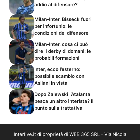
addio al difensore?
Milan-Inter, Bisseck fuori
per infortunio: le
condizioni del difensore
Milan-Inter, cosa ci può
dire il derby di domani: le
probabili formazioni
Inter, ecco l’esterno:
possibile scambio con
Asllani in vista
Dopo Zalewski l’Atalanta
pesca un altro interista? Il
punto sulla trattativa
Interlive.it di proprietà di WEB 365 SRL - Via Nicola