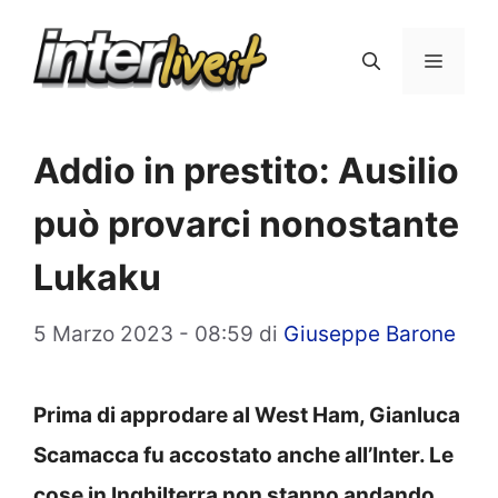
Vai
al
Menu
contenuto
Addio in prestito: Ausilio
può provarci nonostante
Lukaku
5 Marzo 2023 - 08:59
di
Giuseppe Barone
Prima di approdare al West Ham, Gianluca
Scamacca fu accostato anche all’Inter. Le
cose in Inghilterra non stanno andando