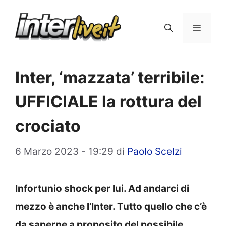
Vai
al
Menu
contenuto
Inter, ‘mazzata’ terribile:
UFFICIALE la rottura del
crociato
6 Marzo 2023 - 19:29
di
Paolo Scelzi
Infortunio shock per lui. Ad andarci di
mezzo è anche l’Inter. Tutto quello che c’è
da saperne a proposito del possibile