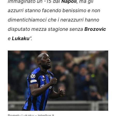
immaginato un -15 dal
Napoli
, ma gli
azzurri stanno facendo benissimo e non
dimentichiamoci che i nerazzurri hanno
disputato mezza stagione senza
Brozovic
e
Lukaku
“.
Romelu Lukaku – interlive.it