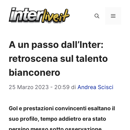
Vai
al
Menu
contenuto
A un passo dall’Inter:
retroscena sul talento
bianconero
25 Marzo 2023 - 20:59
di
Andrea Scisci
Gol e prestazioni convincenti esaltano il
suo profilo, tempo addietro era stato
persino messo sotto osservazione