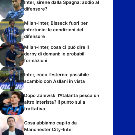
Inter, sirene dalla Spagna: addio al
difensore?
Milan-Inter, Bisseck fuori per
infortunio: le condizioni del
difensore
Milan-Inter, cosa ci può dire il
derby di domani: le probabili
formazioni
Inter, ecco l’esterno: possibile
scambio con Asllani in vista
Dopo Zalewski l’Atalanta pesca un
altro interista? Il punto sulla
trattativa
Cosa abbiamo capito da
Manchester City-Inter