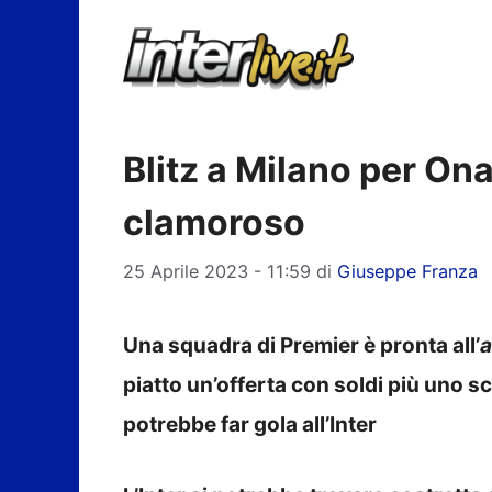
Vai
al
contenuto
Blitz a Milano per On
clamoroso
25 Aprile 2023 - 11:59
di
Giuseppe Franza
Una squadra di Premier è pronta all’
a
piatto un’offerta con soldi più uno 
potrebbe far gola all’Inter