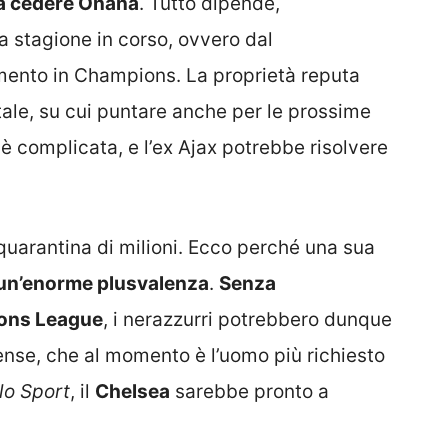
a a cedere Onana
. Tutto dipende,
lla stagione in corso, ovvero dal
ento in Champions. La proprietà reputa
le, su cui puntare anche per le prossime
è complicata, e l’ex Ajax potrebbe risolvere
quarantina di milioni. Ecco perché una sua
un’enorme plusvalenza
.
Senza
ions League
, i nerazzurri potrebbero dunque
ense, che al momento è l’uomo più richiesto
lo Sport
, il
Chelsea
sarebbe pronto a