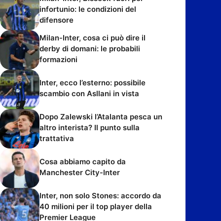
infortunio: le condizioni del
difensore
Milan-Inter, cosa ci può dire il
derby di domani: le probabili
formazioni
Inter, ecco l’esterno: possibile
scambio con Asllani in vista
Dopo Zalewski l’Atalanta pesca un
altro interista? Il punto sulla
trattativa
Cosa abbiamo capito da
Manchester City-Inter
Inter, non solo Stones: accordo da
40 milioni per il top player della
Premier League