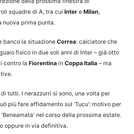
irezione della prossima finestra di
li squadre di A, tra cui
Inter
e
Milan
,
na nuova prima punta.
ere banco la situazione
Correa
: calciatore che
aio fisico in due soli anni di Inter – già otto
li contro la
Fiorentina
in
Coppa Italia
– ma
tive.
i tutti. I nerazzurri si sono, una volta per
 può più fare affidamento sul ‘Tucu’: motivo per
a ‘Beneamata’ nel corso della prossima estate.
o oppure in via definitiva.