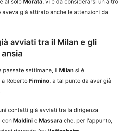
re al solo
Morata
, vi è da considerarsi un altro
 aveva già attirato anche le attenzioni da
 avviati tra il Milan e gli
n ansia
le passate settimane, il
Milan
si è
o a Roberto
Firmino
, a tal punto da aver già
.
cuni contatti già avviati tra la dirigenza
e con
Maldini
e
Massara
che, per l’appunto,