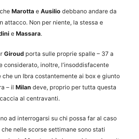
, che
Marotta
e
Ausilio
debbano andare da
 in attacco. Non per niente, la stessa e
dini
e
Massara
.
er
Giroud
porta sulle proprie spalle – 37 a
e considerato, inoltre, l’insoddisfacente
e che un Ibra costantemente ai box e giunto
a – il
Milan
deve, proprio per tutta questa
 caccia al centravanti.
ano ad interrogarsi su chi possa far al caso
i che nelle scorse settimane sono stati