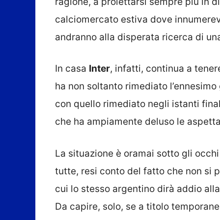
ragione, a proiettarsi sempre più in d
calciomercato estiva dove innumerevo
andranno alla disperata ricerca di u
In casa
Inter
, infatti, continua a ten
ha non soltanto rimediato l’ennesimo gu
con quello rimediato negli istanti fina
che ha ampiamente deluso le aspetta
La situazione è oramai sotto gli occhi d
tutte, resi conto del fatto che non si
cui lo stesso argentino dirà addio all
Da capire, solo, se a titolo temporane