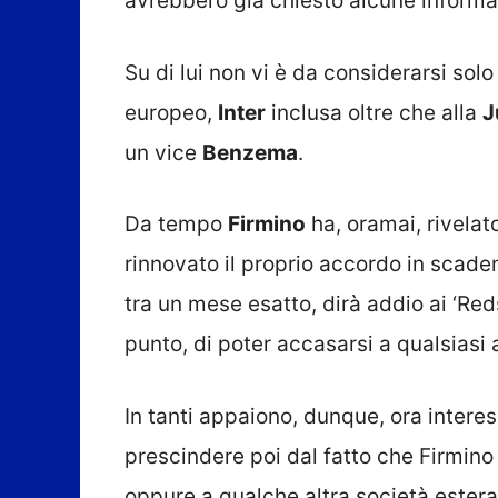
avrebbero già chiesto alcune informaz
Su di lui non vi è da considerarsi solo 
europeo,
Inter
inclusa oltre che alla
J
un vice
Benzema
.
Da tempo
Firmino
ha, oramai, rivelat
rinnovato il proprio accordo in scad
tra un mese esatto, dirà addio ai ‘Red
punto, di poter accasarsi a qualsiasi 
In tanti appaiono, dunque, ora interess
prescindere poi dal fatto che Firmin
oppure a qualche altra società estera,