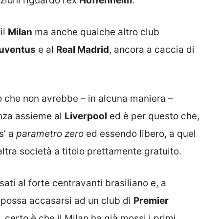
ioni riguardo l’ex
Hoffenheim
.
il
Milan
ma anche qualche altro club
uventus
e al
Real Madrid
, ancora a caccia di
o che non avrebbe – in alcuna maniera –
enza assieme al
Liverpool
ed è per questo che,
s’ a
parametro zero
ed essendo libero, a quel
altra società a titolo prettamente gratuito.
ati al forte centravanti brasiliano e, a
o possa accasarsi ad un club di
Premier
 certo è che il Milan ha già mossi i primi