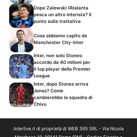
Dopo Zalewski l’Atalanta
pesca un altro interista? Il
punto sulla trattativa
Cosa abbiamo capito da
Manchester City-Inter
Inter, non solo Stones:
accordo da 40 milioni per
il top player della Premier
League
Inter, dopo Stones arriva
Jones? Come
cambierebbe la squadra di
Chivu
Interlive.it di proprietà di WEB 365 SRL - Via Nicola