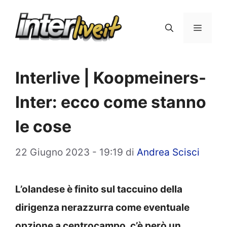
Vai
al
Menu
contenuto
Interlive | Koopmeiners-
Inter: ecco come stanno
le cose
22 Giugno 2023 - 19:19
di
Andrea Scisci
L’olandese è finito sul taccuino della
dirigenza nerazzurra come eventuale
opzione a centrocampo, c’è però un