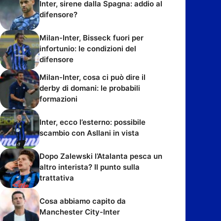
Inter, sirene dalla Spagna: addio al
difensore?
Milan-Inter, Bisseck fuori per
infortunio: le condizioni del
difensore
Milan-Inter, cosa ci può dire il
derby di domani: le probabili
formazioni
Inter, ecco l’esterno: possibile
scambio con Asllani in vista
Dopo Zalewski l’Atalanta pesca un
altro interista? Il punto sulla
trattativa
Cosa abbiamo capito da
Manchester City-Inter