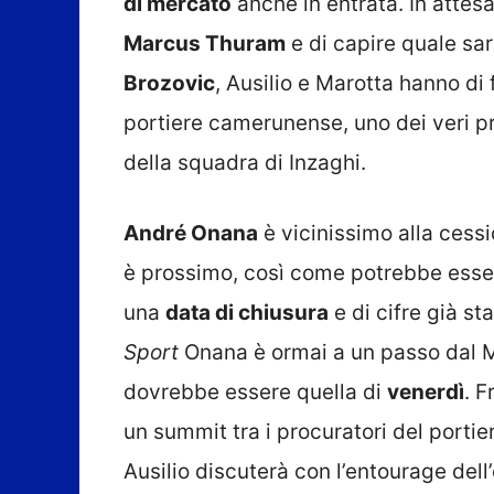
di mercato
anche in entrata. In attesa
Marcus Thuram
e di capire quale sa
Brozovic
, Ausilio e Marotta hanno di 
portiere camerunense, uno dei veri pr
della squadra di Inzaghi.
André Onana
è vicinissimo alla cess
è prossimo, così come potrebbe esser
una
data di chiusura
e di cifre già sta
Sport
Onana è ormai a un passo dal M
dovrebbe essere quella di
venerdì
. F
un summit tra i procuratori del portiere
Ausilio discuterà con l’entourage del