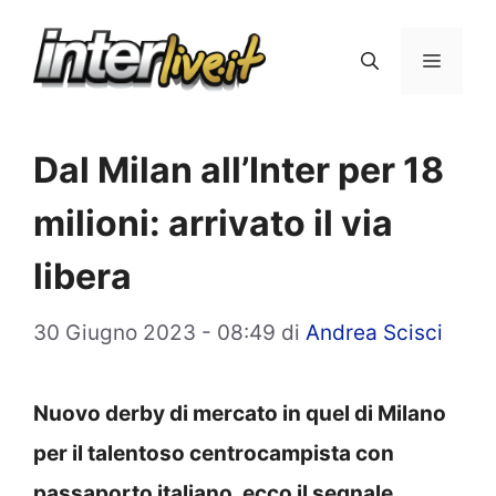
Vai
al
Menu
contenuto
Dal Milan all’Inter per 18
milioni: arrivato il via
libera
30 Giugno 2023 - 08:49
di
Andrea Scisci
Nuovo derby di mercato in quel di Milano
per il talentoso centrocampista con
passaporto italiano, ecco il segnale