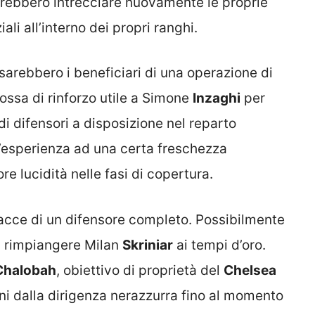
otrebbero intrecciare nuovamente le proprie
i all’interno dei propri ranghi.
 sarebbero i beneficiari di una operazione di
ssa di rinforzo utile a Simone
Inzaghi
per
di difensori a disposizione nel reparto
d’esperienza ad una certa freschezza
 lucidità nelle fasi di copertura.
racce di un difensore completo. Possibilmente
a rimpiangere Milan
Skriniar
ai tempi d’oro.
Chalobah
, obiettivo di proprietà del
Chelsea
oni dalla dirigenza nerazzurra fino al momento