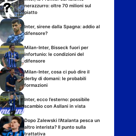
nerazzurro: oltre 70 milioni sul
piatto
Inter, sirene dalla Spagna: addio al
difensore?
Milan-Inter, Bisseck fuori per
infortunio: le condizioni del
difensore
Milan-Inter, cosa ci può dire il
derby di domani: le probabili
formazioni
Inter, ecco l’esterno: possibile
scambio con Asllani in vista
Dopo Zalewski l’Atalanta pesca un
altro interista? Il punto sulla
trattativa