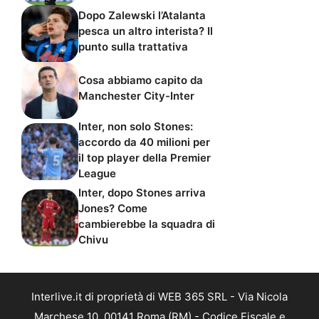
Dopo Zalewski l’Atalanta
pesca un altro interista? Il
punto sulla trattativa
Cosa abbiamo capito da
Manchester City-Inter
Inter, non solo Stones:
accordo da 40 milioni per
il top player della Premier
League
Inter, dopo Stones arriva
Jones? Come
cambierebbe la squadra di
Chivu
Interlive.it di proprietà di WEB 365 SRL - Via Nicola
Marchese 10, 00141 Roma (RM) - Codice Fiscale e