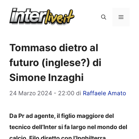
Vai
al
Menu
contenuto
Tommaso dietro al
futuro (inglese?) di
Simone Inzaghi
24 Marzo 2024 - 22:00
di
Raffaele Amato
Da Pr ad agente, il figlio maggiore del
tecnico dell’Inter si fa largo nel mondo del
calcio. Filo diretto con l’Inghilterra