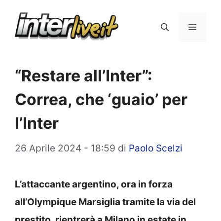
Vai
al
Menu
contenuto
“Restare all’Inter”:
Correa, che ‘guaio’ per
l’Inter
26 Aprile 2024 - 18:59
di
Paolo Scelzi
L’attaccante argentino, ora in forza
all’Olympique Marsiglia tramite la via del
prestito, rientrerà a Milano in estate in