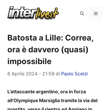
Vai
al
Menu
contenuto
Batosta a Lille: Correa,
ora è davvero (quasi)
impossibile
6 Aprile 2024 - 21:59
di
Paolo Scelzi
L’attaccante argentino, ora in forza
all’Olympique Marsiglia tramite la via del
prestito, verso il rientro ad Appiano in