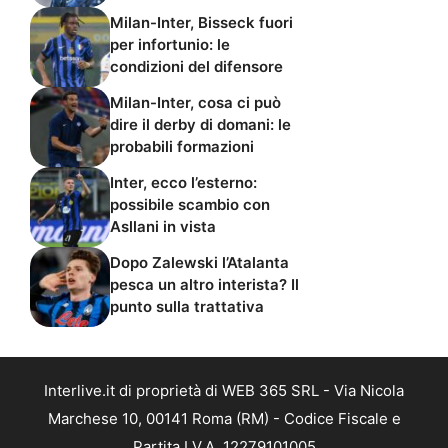
Milan-Inter, Bisseck fuori
per infortunio: le
condizioni del difensore
Milan-Inter, cosa ci può
dire il derby di domani: le
probabili formazioni
Inter, ecco l’esterno:
possibile scambio con
Asllani in vista
Dopo Zalewski l’Atalanta
pesca un altro interista? Il
punto sulla trattativa
Interlive.it di proprietà di WEB 365 SRL - Via Nicola
Marchese 10, 00141 Roma (RM) - Codice Fiscale e
Partita I.V.A. 12279101005