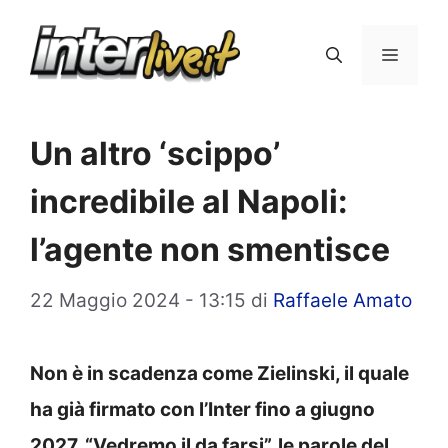
Vai
al
Menu
contenuto
Un altro ‘scippo’
incredibile al Napoli:
l’agente non smentisce
22 Maggio 2024 - 13:15
di
Raffaele Amato
Non è in scadenza come Zielinski, il quale
ha già firmato con l’Inter fino a giugno
2027. “Vedremo il da farsi”, le parole del