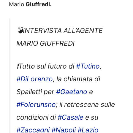
Mario
Giuffredi.
💣INTERVISTA ALL’AGENTE
MARIO GIUFFREDI
❗Tutto sul futuro di
#Tutino
,
#DiLorenzo
, la chiamata di
Spalletti per
#Gaetano
e
#Folorunsho
; il retroscena sulle
condizioni di
#Casale
e su
#Zaccagni
#Napoli
#Lazio