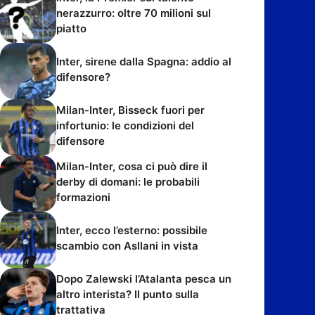
nerazzurro: oltre 70 milioni sul
piatto
Inter, sirene dalla Spagna: addio al
difensore?
Milan-Inter, Bisseck fuori per
infortunio: le condizioni del
difensore
Milan-Inter, cosa ci può dire il
derby di domani: le probabili
formazioni
Inter, ecco l’esterno: possibile
scambio con Asllani in vista
Dopo Zalewski l’Atalanta pesca un
altro interista? Il punto sulla
trattativa