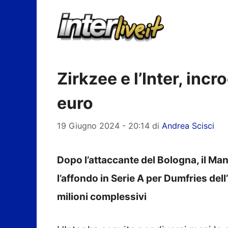
Vai
al
contenuto
Zirkzee e l’Inter, incr
euro
19 Giugno 2024 - 20:14
di
Andrea Scisci
Dopo l’attaccante del Bologna, il M
l’affondo in Serie A per Dumfries del
milioni complessivi