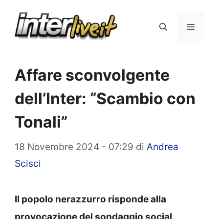
Vai
al
Menu
contenuto
Affare sconvolgente
dell’Inter: “Scambio con
Tonali”
18 Novembre 2024 - 07:29
di
Andrea
Scisci
Il popolo nerazzurro risponde alla
provocazione del sondaggio social,