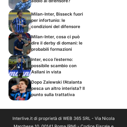
addio al difensore?
Milan-Inter, Bisseck fuori
per infortunio: le
condizioni del difensore
Milan-Inter, cosa ci può
dire il derby di domani: le
probabili formazioni
Inter, ecco l’esterno:
possibile scambio con
Asllani in vista
Dopo Zalewski l’Atalanta
pesca un altro interista? Il
punto sulla trattativa
Interlive.it di proprietà di WEB 365 SRL - Via Nicola
Marchese 10, 00141 Roma (RM) - Codice Fiscale e