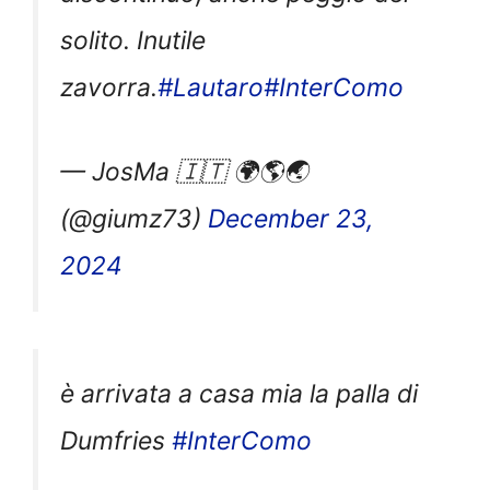
solito. Inutile
zavorra.
#Lautaro
#InterComo
— JosMa 🇮🇹 🌍🌎🌏
(@giumz73)
December 23,
2024
è arrivata a casa mia la palla di
Dumfries
#InterComo