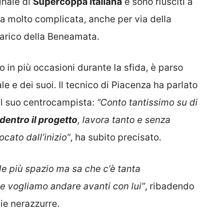
inale di
Supercoppa italiana
e sono riusciti a
ita molto complicata, anche per via della
arico della Beneamata.
to in più occasioni durante la sfida, è parso
ale e dei suoi. Il tecnico di Piacenza ha parlato
il suo centrocampista:
“Conto tantissimo su di
dentro il progetto
, lavora tanto e senza
cato dall’inizio”
, ha subito precisato.
e più spazio ma sa che c’è tanta
e vogliamo andare avanti con lui”
, ribadendo
ie nerazzurre.