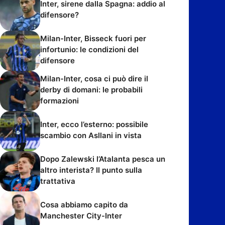
Inter, sirene dalla Spagna: addio al
difensore?
Milan-Inter, Bisseck fuori per
infortunio: le condizioni del
difensore
Milan-Inter, cosa ci può dire il
derby di domani: le probabili
formazioni
Inter, ecco l’esterno: possibile
scambio con Asllani in vista
Dopo Zalewski l’Atalanta pesca un
altro interista? Il punto sulla
trattativa
Cosa abbiamo capito da
Manchester City-Inter