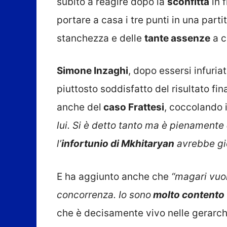
subito a reagire dopo la
sconfitta
in f
portare a casa i tre punti in una part
stanchezza e delle
tante assenze
a c
Simone Inzaghi
, dopo essersi infuria
piuttosto soddisfatto del risultato fin
anche del
caso Frattesi
, coccolando 
lui. Si è detto tanto ma è pienamente
l’
infortunio di Mkhitaryan
avrebbe gio
E ha aggiunto anche che
“magari vuol
concorrenza. Io sono
molto contento
che è decisamente vivo nelle gerarch