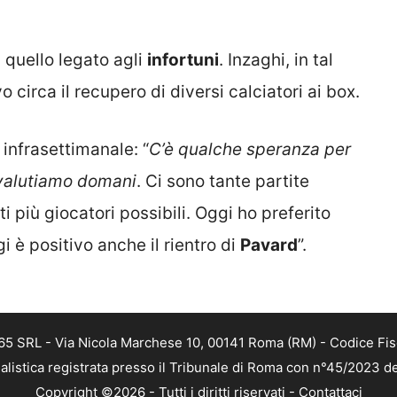
 quello legato agli
infortuni
. Inzaghi, in tal
 circa il recupero di diversi calciatori ai box.
 infrasettimanale: “
C’è qualche speranza per
valutiamo domani
. Ci sono tante partite
ti più giocatori possibili. Oggi ho preferito
gi è positivo anche il rientro di
Pavard
”.
 365 SRL - Via Nicola Marchese 10, 00141 Roma (RM) - Codice Fis
alistica registrata presso il Tribunale di Roma con n°45/2023 
Copyright ©2026 - Tutti i diritti riservati -
Contattaci