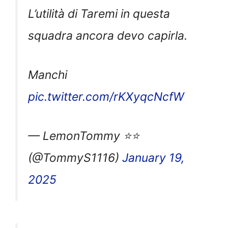
L’utilità di Taremi in questa
squadra ancora devo capirla.
Manchi
pic.twitter.com/rKXyqcNcfW
— LemonTommy ⭐️⭐️
(@TommyS1116)
January 19,
2025