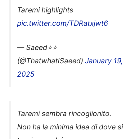
Taremi highlights
pic.twitter.com/TDRatxjwt6
— Saeed⭐️⭐️
(@ThatwhatISaeed)
January 19,
2025
Taremi sembra rincoglionito.
Non ha la minima idea di dove si
trovi e perché.