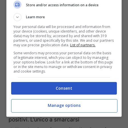
Store and/or access information on a device
respingerle tutte. E lo stesso vale per
Learn more
Bastoni. A meno che non lo chiami il
Real
Your personal data will be processed and information from
Madrid
… Di fronte a un’offerta dei Blancos,
your device (cookies, unique identifiers, and other device
data) may be stored by, accessed by and shared with 319
il venticinquenne di Casalamggiore
partners, or used specifically by this site. We and our partners
may use precise geolocation data.
List of partners.
potrebbe anche rivedere le proprie
Some vendors may process your personal data on the basis
of legitimate interest, which you can object to by managing
intenzioni.
your options below. Look for a link at the bottom of this page
or in the site menu to manage or withdraw consent in privacy
and cookie settings.
Anche all’estero, dopo la partita dell’Inter a
Rotterdam contro il Feyenoord la stampa
Consent
ha esaltato la gara del difensore. In Italia i
Manage options
giudizi sono stati dovunque più che
positivi. L’unico a smarcarsi