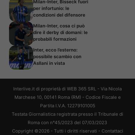
Milan-Inter, Bisseck fuori
per infortunio: le
condizioni del difensore
Milan-Inter, cosa ci può
dire il derby di domani: le
probabili formazioni
Inter, ecco l’esterno:
possibile scambio con
Asllani in vista
Interlive.it di proprietà di WEB 365 SRL - Via Nicola
Marchese 10, 00141 Roma (RM) - Codice Fiscale e
Partita I.V.A. 12279101005
Testata Giornalistica registrata presso il Tribunale di
Roma con n°45/2023 del 07/03/2023
Copyright ©2026 - Tutti i diritti riservati -
Contattaci