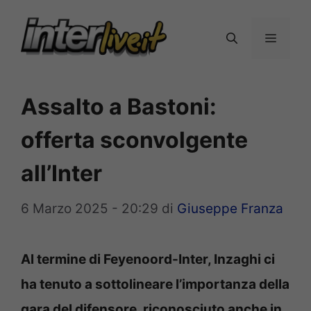
Vai
al
Menu
contenuto
Assalto a Bastoni:
offerta sconvolgente
all’Inter
6 Marzo 2025 - 20:29
di
Giuseppe Franza
Al termine di Feyenoord-Inter, Inzaghi ci
ha tenuto a sottolineare l’importanza della
gara del difensore, riconosciuto anche in