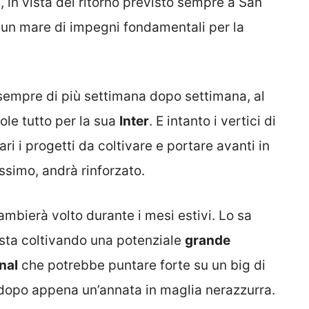
ne, in vista del ritorno previsto sempre a San
, un mare di impegni fondamentali per la
 sempre di più settimana dopo settimana, al
le tutto per la sua
Inter
. E intanto i vertici di
ri i progetti da coltivare e portare avanti in
issimo, andrà rinforzato.
cambierà volto durante i mesi estivi. Lo sa
sta coltivando una potenziale
grande
nal
che potrebbe puntare forte su un big di
 dopo appena un’annata in maglia nerazzurra.