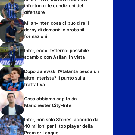
infortunio: le condizioni del
difensore
Milan-Inter, cosa ci può dire il
derby di domani: le probabili
formazioni
Inter, ecco l’esterno: possibile
scambio con Asllani in vista
Dopo Zalewski l’Atalanta pesca un
altro interista? Il punto sulla
trattativa
Cosa abbiamo capito da
Manchester City-Inter
Inter, non solo Stones: accordo da
40 milioni per il top player della
Premier League