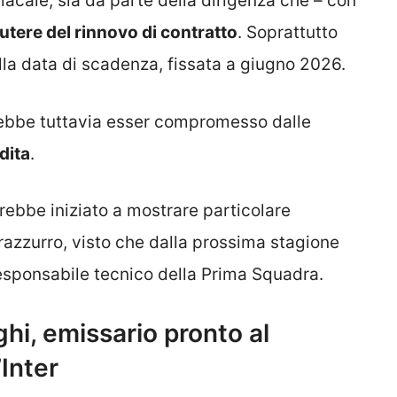
acale, sia da parte della dirigenza che – con
utere del rinnovo di contratto
. Soprattutto
ella data di scadenza, fissata a giugno 2026.
otrebbe tuttavia esser compromesso dalle
dita
.
ebbe iniziato a mostrare particolare
erazzurro, visto che dalla prossima stagione
esponsabile tecnico della Prima Squadra.
aghi, emissario pronto al
’Inter