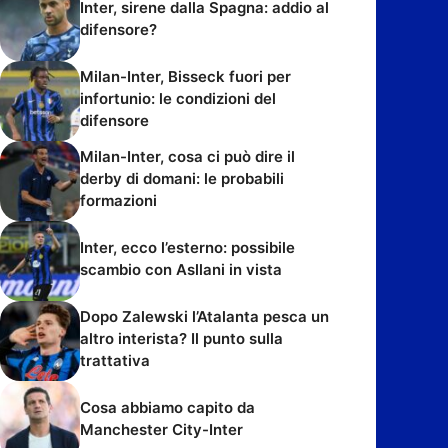
Inter, sirene dalla Spagna: addio al
difensore?
Milan-Inter, Bisseck fuori per
infortunio: le condizioni del
difensore
Milan-Inter, cosa ci può dire il
derby di domani: le probabili
formazioni
Inter, ecco l’esterno: possibile
scambio con Asllani in vista
Dopo Zalewski l’Atalanta pesca un
altro interista? Il punto sulla
trattativa
Cosa abbiamo capito da
Manchester City-Inter