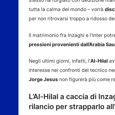
stesso ha forgiato con dedizione mani
tutta la calma del mondo – vorrà
disc
per non ritrovarsi troppo a ridosso d
Il matrimonio fra Inzaghi e l’Inter p
pressioni provenienti dall’Arabia Sau
Negli ultimi giorni, infatti, l’
Al-Hilal
avr
interesse nei confronti del tecnico n
Jorge Jesus
non figurerà più come r
L’Al-Hilal a caccia di Inz
rilancio per strapparlo all