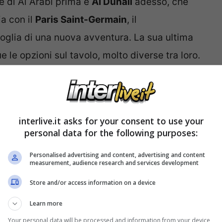
e di Al Arabi prima e
Al Duhail
adesso, che
ia con il
Paris Saint-Germain
, il
glia di una nuova avventura. La sua ultima
e le opzioni sul tavolo, molto diverse tra loro.
interlive.it asks for your consent to use your
personal data for the following purposes:
Personalised advertising and content, advertising and content
measurement, audience research and services development
Store and/or access information on a device
Learn more
Your personal data will be processed and information from your device