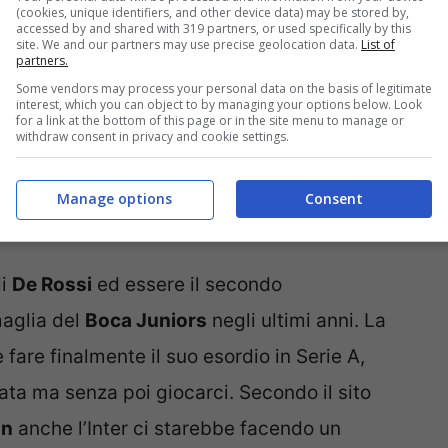
(cookies, unique identifiers, and other device data) may be stored by,
accessed by and shared with 319 partners, or used specifically by this
site. We and our partners may use precise geolocation data.
List of
partners.
Some vendors may process your personal data on the basis of legitimate
interest, which you can object to by managing your options below. Look
for a link at the bottom of this page or in the site menu to manage or
withdraw consent in privacy and cookie settings.
Manage options
Consent
ive.it
di
De Rossi
ed essere il secondo
maglia del
Boca Juniors
negli ultimi anni. La
 fare finalmente il suo esordio in Serie A,
ata ma senza poi giocarci. Secondo il sito
an
anche l’Inter ci starebbe facendo un