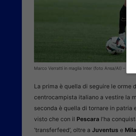
Marco Verratti in maglia Inter (foto Ansa/AI) – Interl
La prima è quella di seguire le orme 
centrocampista italiano a vestire la 
seconda è quella di tornare in patria e
visto che con il
Pescara
l’ha conquist
‘transferfeed’, oltre a
Juventus
e
Mil