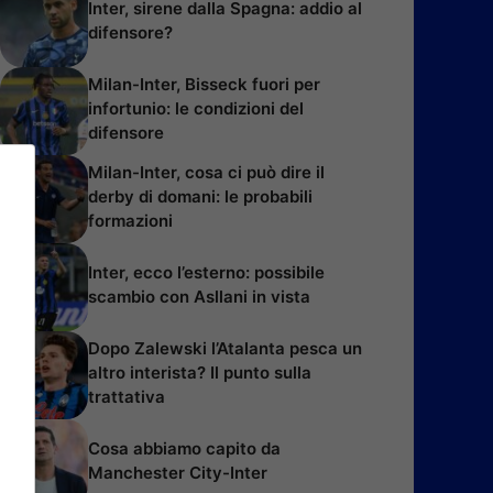
Inter, sirene dalla Spagna: addio al
difensore?
Milan-Inter, Bisseck fuori per
infortunio: le condizioni del
difensore
Milan-Inter, cosa ci può dire il
derby di domani: le probabili
formazioni
Inter, ecco l’esterno: possibile
scambio con Asllani in vista
Dopo Zalewski l’Atalanta pesca un
altro interista? Il punto sulla
trattativa
Cosa abbiamo capito da
Manchester City-Inter