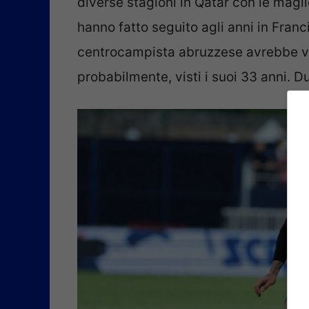
diverse stagioni in Qatar con le magli
hanno fatto seguito agli anni in Franc
centrocampista abruzzese avrebbe vo
probabilmente, visti i suoi 33 anni. Du