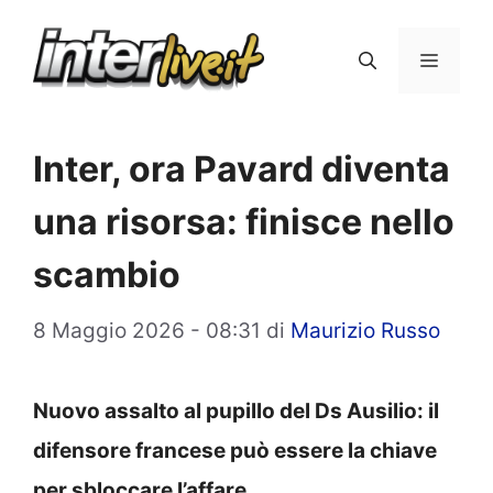
Vai
al
Menu
contenuto
Inter, ora Pavard diventa
una risorsa: finisce nello
scambio
8 Maggio 2026 - 08:31
di
Maurizio Russo
Nuovo assalto al pupillo del Ds Ausilio: il
difensore francese può essere la chiave
per sbloccare l’affare