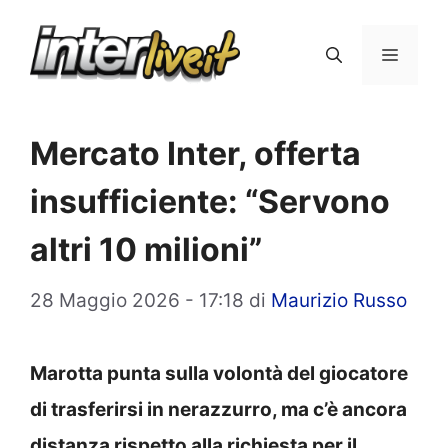
Vai
al
Menu
contenuto
Mercato Inter, offerta
insufficiente: “Servono
altri 10 milioni”
28 Maggio 2026 - 17:18
di
Maurizio Russo
Marotta punta sulla volontà del giocatore
di trasferirsi in nerazzurro, ma c’è ancora
distanza rispetto alla richiesta per il