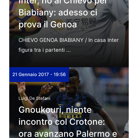
Inter, no al Chievo per
Biabiany: adesso ci
prova il Genoa
CHIEVO GENOA BIABIANY / In casa Inter
figura tra i partenti ...
21 Gennaio 2017 - 19:56
Luigi De Stefani
Gnoukouri, niente
incontro col Crotone:
ora avanzano Palermo e