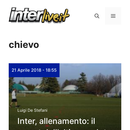
Vai
al
Menu
contenuto
chievo
21 Aprile 2018 - 18:55
Luigi De Stefani
Inter, allenamento: il