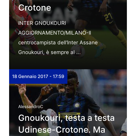
Crotone
INTER GNOUKOURI
AGGIORNAMENTO/MILANO-Il
centrocampista dell‘Inter Assane
Gnoukouri, è sempre al ...
18 Gennaio 2017 - 17:59
AlessandroC
Gnoukouri, testa a testa
Udinese-Crotone. Ma