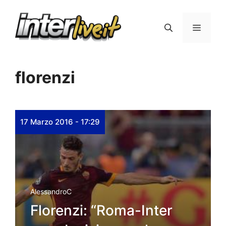
Vai
al
Menu
contenuto
florenzi
17 Marzo 2016 - 17:29
AlessandroC
Florenzi: “Roma-Inter