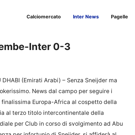
Calciomercato
Inter News
Pagelle
zembe-Inter 0-3
HABI (Emirati Arabi) – Senza Sneijder ma
l pokerissimo. News dal campo per seguire i
a finalissima Europa-Africa al cospetto della
 al terzo titolo intercontinentale della
ondiale per Club in corso di svolgimento ad Abu
enza per infortunio di Sneijder, si affiderà al