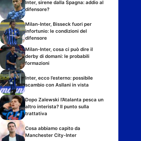
Inter, sirene dalla Spagna: addio al
difensore?
Milan-Inter, Bisseck fuori per
infortunio: le condizioni del
difensore
Milan-Inter, cosa ci può dire il
derby di domani: le probabili
formazioni
Inter, ecco l’esterno: possibile
scambio con Asllani in vista
Dopo Zalewski l’Atalanta pesca un
altro interista? Il punto sulla
trattativa
Cosa abbiamo capito da
Manchester City-Inter