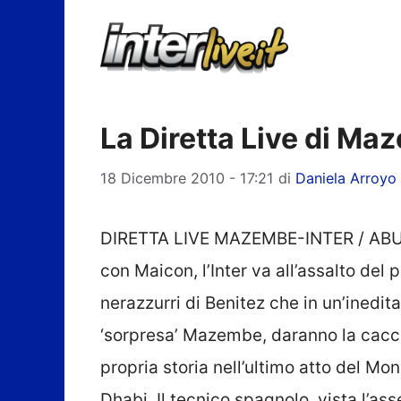
Vai
al
contenuto
La Diretta Live di Ma
18 Dicembre 2010 - 17:21
di
Daniela Arroyo
DIRETTA LIVE MAZEMBE-INTER / ABU D
con Maicon, l’Inter va all’assalto de
nerazzurri di Benitez che in un’inedit
‘sorpresa’ Mazembe, daranno la caccia
propria storia nell’ultimo atto del M
Dhabi. Il tecnico spagnolo, vista l’ass