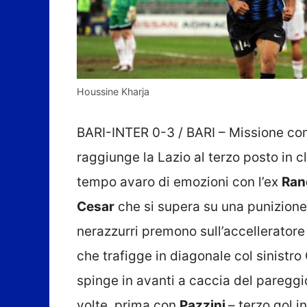
Houssine Kharja
BARI-INTER 0-3 / BARI – Missione com
raggiunge la Lazio al terzo posto in 
tempo avaro di emozioni con l’ex
Ran
Cesar
che si supera su una punizione 
nerazzurri premono sull’accelleratore
che trafigge in diagonale col sinistro
spinge in avanti a caccia del pareggi
volte, prima con
Pazzini
– terzo gol i