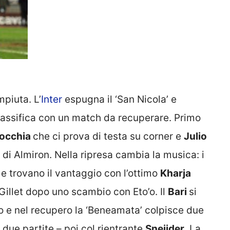
piuta. L’
Inter
espugna il ‘San Nicola’ e
classifica con un match da recuperare. Primo
occhia
che ci prova di testa su corner e
Julio
di Almiron. Nella ripresa cambia la musica: i
 e trovano il vantaggio con l’ottimo
Kharja
 Gillet dopo uno scambio con Eto’o. Il
Bari
si
o e nel recupero la ‘Beneamata’ colpisce due
n due partite – poi col rientrante
Sneijder
. La