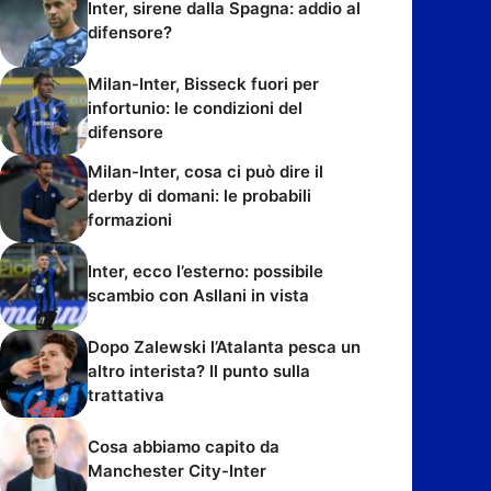
Inter, sirene dalla Spagna: addio al
difensore?
Milan-Inter, Bisseck fuori per
infortunio: le condizioni del
difensore
Milan-Inter, cosa ci può dire il
derby di domani: le probabili
formazioni
Inter, ecco l’esterno: possibile
scambio con Asllani in vista
Dopo Zalewski l’Atalanta pesca un
altro interista? Il punto sulla
trattativa
Cosa abbiamo capito da
Manchester City-Inter