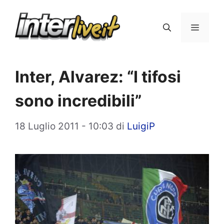
Vai
al
Menu
contenuto
Inter, Alvarez: “I tifosi
sono incredibili”
18 Luglio 2011 - 10:03
di
LuigiP