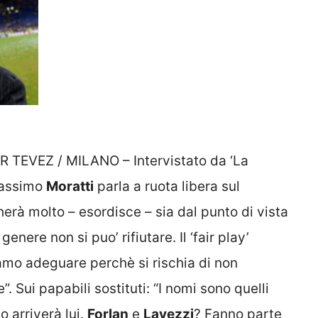
TEVEZ / MILANO – Intervistato da ‘La
 Massimo
Moratti
parla a ruota libera sul
erà molto – esordisce – sia dal punto di vista
nere non si puo’ rifiutare. Il ‘fair play’
iamo adeguare perchè si rischia di non
 Sui papabili sostituti: “I nomi sono quelli
o arriverà lui.
Forlan
e
Lavezzi
? Fanno parte