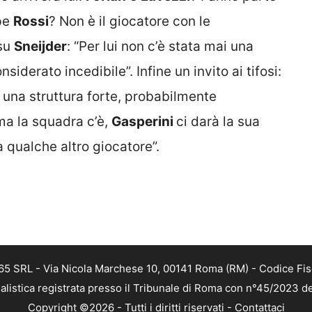
ppe
Rossi
? Non è il giocatore con le
 su
Sneijder
: “Per lui non c’è stata mai una
iderato incedibile”. Infine un invito ai tifosi:
o una struttura forte, probabilmente
a la squadra c’è,
Gasperini
ci darà la sua
 qualche altro giocatore”.
 365 SRL - Via Nicola Marchese 10, 00141 Roma (RM) - Codice Fis
alistica registrata presso il Tribunale di Roma con n°45/2023 
Copyright ©2026 - Tutti i diritti riservati -
Contattaci