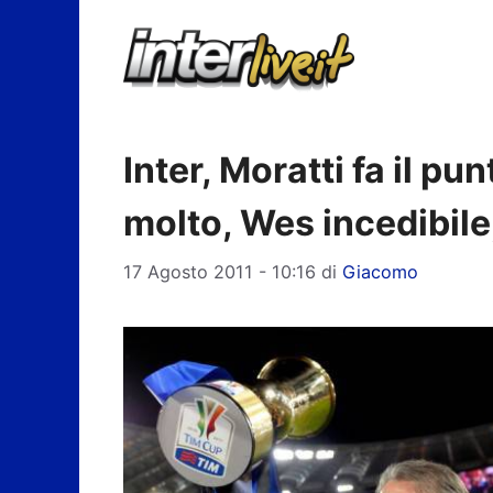
Vai
al
contenuto
Inter, Moratti fa il p
molto, Wes incedibile,
17 Agosto 2011 - 10:16
di
Giacomo