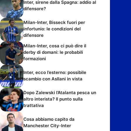
Inter, sirene dalla Spagna: addio al
difensore?
Milan-Inter, Bisseck fuori per
infortunio: le condizioni del
difensore
Milan-Inter, cosa ci può dire il
derby di domani: le probabili
formazioni
Inter, ecco l’esterno: possibile
scambio con Asllani in vista
Dopo Zalewski l’Atalanta pesca un
altro interista? Il punto sulla
trattativa
Cosa abbiamo capito da
Manchester City-Inter