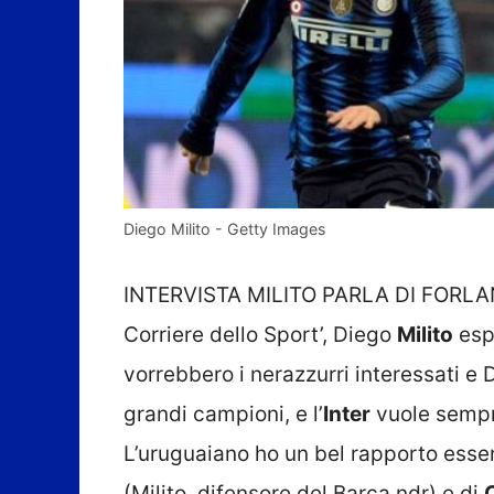
Diego Milito - Getty Images
INTERVISTA MILITO PARLA DI FORLAN 
Corriere dello Sport’, Diego
Milito
espr
vorrebbero i nerazzurri interessati e
grandi campioni, e l’
Inter
vuole sempre
L’uruguaiano ho un bel rapporto esse
(Milito, difensore del Barça ndr) e di