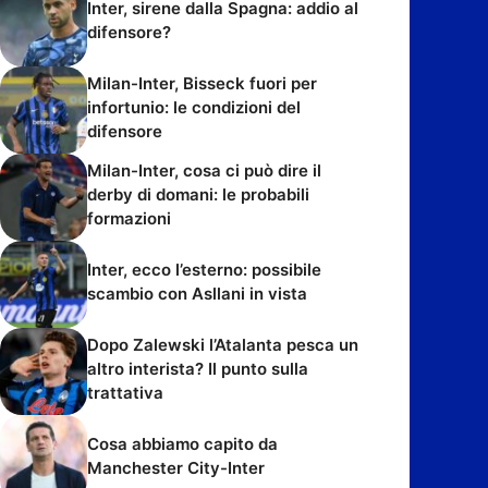
Inter, sirene dalla Spagna: addio al
difensore?
Milan-Inter, Bisseck fuori per
infortunio: le condizioni del
difensore
Milan-Inter, cosa ci può dire il
derby di domani: le probabili
formazioni
Inter, ecco l’esterno: possibile
scambio con Asllani in vista
Dopo Zalewski l’Atalanta pesca un
altro interista? Il punto sulla
trattativa
Cosa abbiamo capito da
Manchester City-Inter