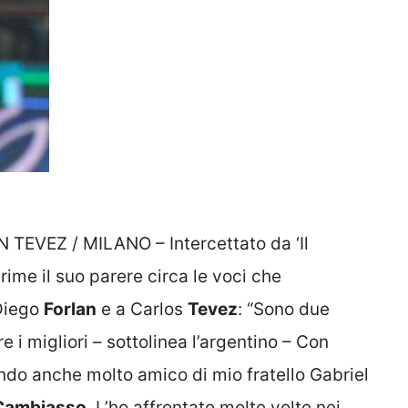
TEVEZ / MILANO – Intercettato da ‘Il
ime il suo parere circa le voci che
 Diego
Forlan
e a Carlos
Tevez
: “Sono due
 i migliori – sottolinea l’argentino – Con
ndo anche molto amico di mio fratello Gabriel
Cambiasso
. L’ho affrontato molte volte nei