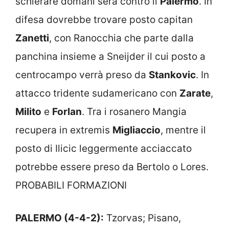
schierare domani sera contro il
Palermo
. In
difesa dovrebbe trovare posto capitan
Zanetti
, con Ranocchia che parte dalla
panchina insieme a Sneijder il cui posto a
centrocampo verrà preso da
Stankovic
. In
attacco tridente sudamericano con
Zarate
,
Milito
e
Forlan
. Tra i rosanero Mangia
recupera in extremis
Migliaccio
, mentre il
posto di Ilicic leggermente acciaccato
potrebbe essere preso da Bertolo o Lores.
PROBABILI FORMAZIONI
PALERMO (4-4-2):
Tzorvas; Pisano,