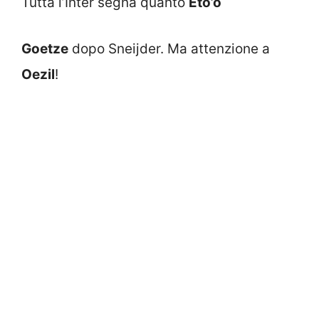
Tutta l’Inter segna quanto
Eto’o
Goetze
dopo Sneijder. Ma attenzione a
Oezil
!