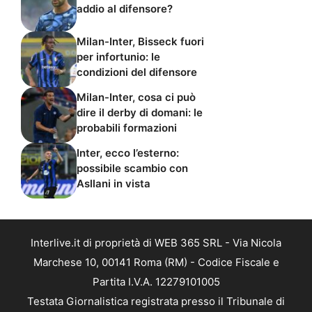
addio al difensore?
Milan-Inter, Bisseck fuori
per infortunio: le
condizioni del difensore
Milan-Inter, cosa ci può
dire il derby di domani: le
probabili formazioni
Inter, ecco l’esterno:
possibile scambio con
Asllani in vista
Interlive.it di proprietà di WEB 365 SRL - Via Nicola
Marchese 10, 00141 Roma (RM) - Codice Fiscale e
Partita I.V.A. 12279101005
Testata Giornalistica registrata presso il Tribunale di